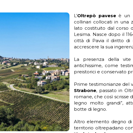
L’
Oltrepò
pavese
è un co
collinari collocati in un
lato costituito dal corso
Lesima. Nasce dopo il 116
città di Pavia il diritto 
accrescere la sua ingeren
La presenza della vite 
antichissime, come testimo
preistorici e conservato pr
Prime testimonianze del v
Strabone
, passato in Ol
romane, che così scrisse d
legno molto grandi”, attr
botte di legno.
Altro elemento degno di 
territorio oltrepadano con