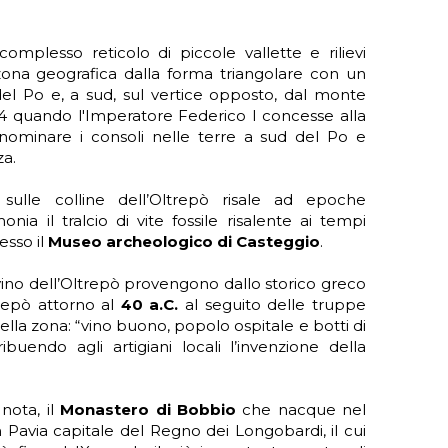
mplesso reticolo di piccole vallette e rilievi
a zona geografica dalla forma triangolare con un
 del Po e, a sud, sul vertice opposto, dal monte
4 quando l'Imperatore Federico I concesse alla
di nominare i consoli nelle terre a sud del Po e
za.
sulle colline dell’Oltrepò risale ad epoche
nia il tralcio di vite fossile risalente ai tempi
esso il
Museo archeologico di Casteggio
.
ino dell’Oltrepò provengono dallo storico greco
trepò attorno al
40 a.C.
al seguito delle truppe
ella zona: “vino buono, popolo ospitale e botti di
ibuendo agli artigiani locali l’invenzione della
nota, il
Monastero di Bobbio
che nacque nel
 Pavia capitale del Regno dei Longobardi, il cui