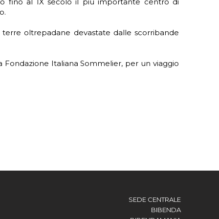
ò fino al IX secolo il più importante centro di
o.
lle terre oltrepadane devastate dalle scorribande
a Fondazione Italiana Sommelier, per un viaggio
SEDE CENTRALE
BIBENDA