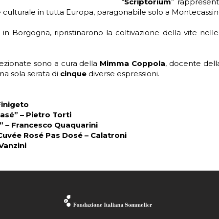
“
Scriptorium
” rappresent
one culturale in tutta Europa, paragonabile solo a Montecassin
 in Borgogna, ripristinarono la coltivazione della vite ne
elezionate sono a cura della
Mimma Coppola
, docente dell
una sola serata di
cinque
diverse espressioni.
inigeto
sé” – Pietro Torti
 – Francesco Quaquarini
Cuvée Rosé Pas Dosé – Calatroni
Vanzini