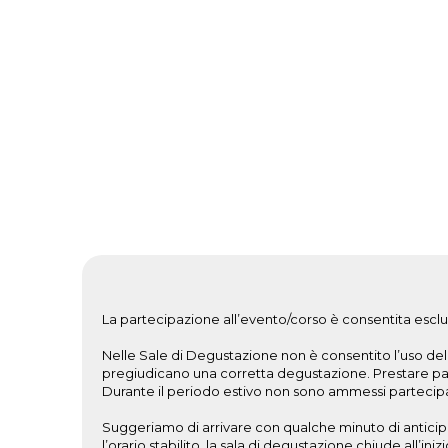
La partecipazione all’evento/corso è consentita esclus
Nelle Sale di Degustazione non è consentito l’uso del t
pregiudicano una corretta degustazione. Prestare partic
Durante il periodo estivo non sono ammessi partecipant
Suggeriamo di arrivare con qualche minuto di anticipo
l’orario stabilito, la sala di degustazione chiude all’i