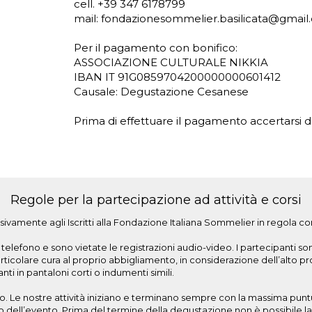
cell. +39 347 6178799
mail: fondazionesommelier.basilicata@gmai
Per il pagamento con bonifico:
ASSOCIAZIONE CULTURALE NIKKIA
IBAN IT 91G0859704200000000601412
Causale: Degustazione Cesanese
Prima di effettuare il pagamento accertarsi del
Regole per la partecipazione ad attività e corsi
ivamente agli Iscritti alla Fondazione Italiana Sommelier in regola co
elefono e sono vietate le registrazioni audio-video. I partecipanti son
olare cura al proprio abbigliamento, in considerazione dell’alto profil
i in pantaloni corti o indumenti simili.
. Le nostre attività iniziano e terminano sempre con la massima puntu
nizio dell’evento. Prima del termine della degustazione non è possibile 