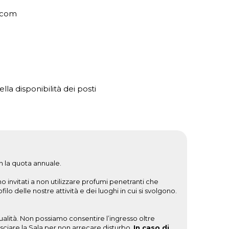
l.com
la disponibilità dei posti
n la quota annuale.
o invitati a non utilizzare profumi penetranti che
o delle nostre attività e dei luoghi in cui si svolgono.
alità. Non possiamo consentire l’ingresso oltre
lasciare la Sala per non arrecare disturbo.
In caso di