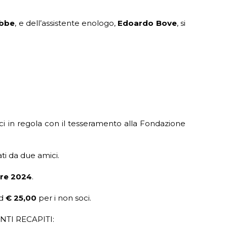
obbe
, e dell’assistente enologo,
Edoardo Bove
, si
oci in regola con il tesseramento alla Fondazione
i da due amici.
re 2024
.
ed
€ 25,00
per i non soci.
TI RECAPITI: