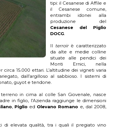
tipi: il Cesanese di Affile e
il Cesanese comune,
entrambi idonei alla
produzione del
Cesanese del Piglio
DOCG
.
Il
terroir
è caratterizzato
da alte e medie colline
situate alle pendici dei
Monti Ernici, nella
circa 15.000 ettari. L’altitudine dei vigneti varia
iegato, dall’argilloso al sabbioso. I sistemi di
onato, guyot e tendone.
erreno in cima al colle San Giovenale, nasce
adre in figlio, l’Azienda raggiunge le dimensioni
liano
,
Piglio
ed
Olevano Romano
e, dal 2008,
di elevata qualità, tra i quali il pregiato vino