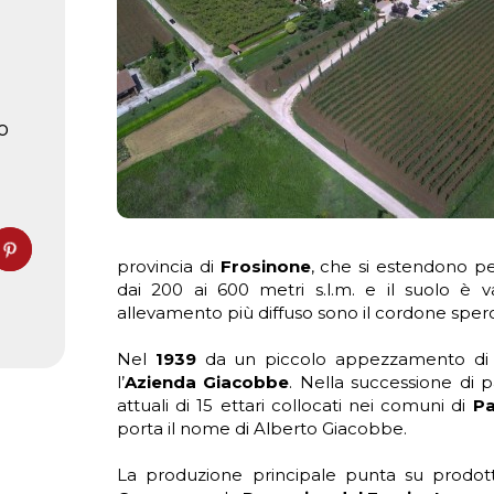
o
provincia di
Frosinone
, che si estendono per 
dai 200 ai 600 metri s.l.m. e il suolo è var
allevamento più diffuso sono il cordone sper
Nel
1939
da un piccolo appezzamento di t
l’
Azienda
Giacobbe
. Nella successione di p
attuali di 15 ettari collocati nei comuni di
Pa
porta il nome di Alberto Giacobbe.
La produzione principale punta su prodotti 